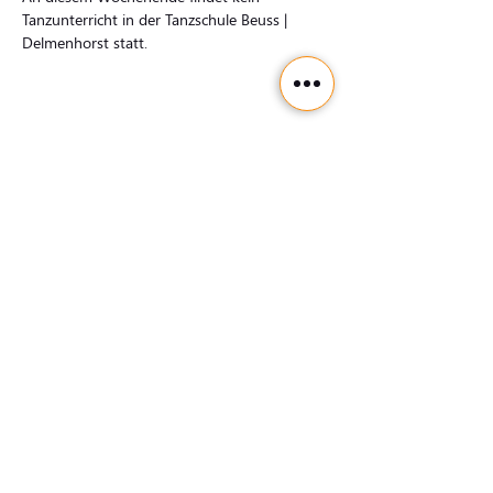
Tanzunterricht in der Tanzschule Beuss | 
Delmenhorst statt.
Kontakt
Tanzschule Beuss, Goethestraße 1a, 27753
Delmenhorst
Tel:
04221- 1232665
E-Mail:
info@ts-beuss.de
Bankverbindung:
Volksbank
IBAN DE94
2806 6214 0104 4141
01
Bürozeiten