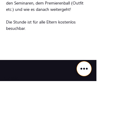
den Seminaren, dem Premierenball (Outfit 
etc.) und wie es danach weitergeht!
Die Stunde ist für alle Eltern kostenlos 
besuchbar.
Kontakt
Tanzschule Beuss, Goethestraße 1a, 27753
Delmenhorst
Tel:
04221- 1232665
E-Mail:
info@ts-beuss.de
Bankverbindung:
Volksbank
IBAN DE94
2806 6214 0104 4141
01